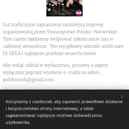
Już tradycyjnie zapraszamy na kolejną imprezę
organizowaną przez Towarzystwo Polsko-Norweskie.
Tym razem będziemy świętować zakończenie lata w
radosnej atmosferze. Ten wyjątkowy wieczór umili nam
DJ GELA i najlepsze przeboje wszechczasów.
Aby wziąć udział w wydarzeniu, prosimy o zapisy
wyłącznie poprzez wysłanie e-maila na adres:
polsknorsk@gmail.com.
Nie przegapcie tej okazji na wspólną zabawę i spotkanie z
przyjaciółmi! Widzimy się z Wami już 28.09.2024.
Korzystamy z ciasteczek, aby zapewnić prawidłowe działanie
i bezpieczeństwo strony internetowej, a także
zagwarantować najlepsze możliwe doświadczenia
Share
użytkownika.