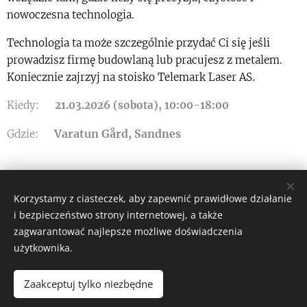
nowoczesna technologia.
Technologia ta może szczególnie przydać Ci się jeśli
prowadzisz firmę budowlaną lub pracujesz z metalem.
Koniecznie zajrzyj na stoisko Telemark Laser AS.
Kiedy:🗓️
21.03.2026 (sobota), 10:00-18:00
Varatun Gård, Sandnes
Gdzie:📍
Korzystamy z ciasteczek, aby zapewnić prawidłowe działanie
i bezpieczeństwo strony internetowej, a także
zagwarantować najlepsze możliwe doświadczenia
użytkownika.
Zaakceptuj tylko niezbędne